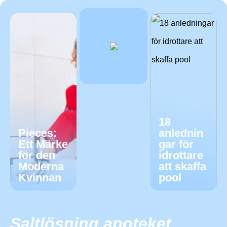
18
Pieces:
anlednin
Ett Märke
gar för
för den
idrottare
Moderna
att skaffa
Kvinnan
pool
Saltlösning apoteket