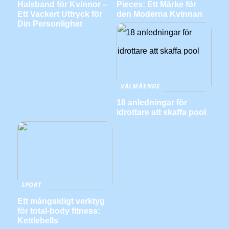
Halsband för Kvinnor –
Pieces: Ett Märke för
Ett Vackert Uttryck för
den Moderna Kvinnan
Din Personlighet
VÄLMÅENDE
18 anledningar för
idrottare att skaffa pool
SPORT
Ett mångsidigt verktyg
för total-body fitness:
Kettlebells