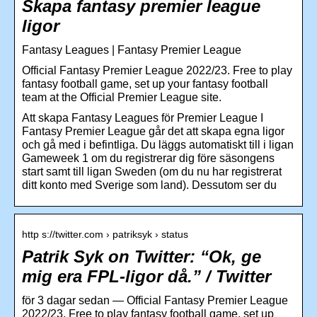
Skapa fantasy premier league
ligor
Fantasy Leagues | Fantasy Premier League
Official Fantasy Premier League 2022/23. Free to play
fantasy football game, set up your fantasy football
team at the Official Premier League site.
Att skapa Fantasy Leagues för Premier League I
Fantasy Premier League går det att skapa egna ligor
och gå med i befintliga. Du läggs automatiskt till i ligan
Gameweek 1 om du registrerar dig före säsongens
start samt till ligan Sweden (om du nu har registrerat
ditt konto med Sverige som land). Dessutom ser du
http s://twitter.com › patriksyk › status
Patrik Syk on Twitter: “Ok, ge
mig era FPL-ligor då.” / Twitter
för 3 dagar sedan — Official Fantasy Premier League
2022/23. Free to play fantasy football game, set up