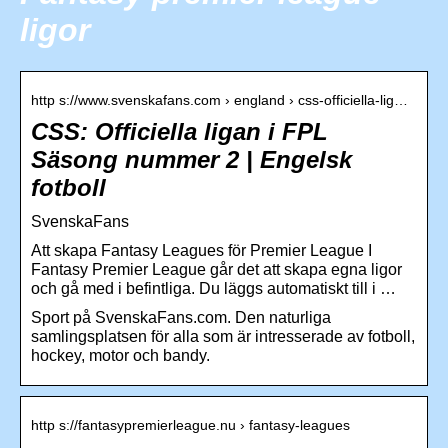
ligor
http s://www.svenskafans.com › england › css-officiella-lig…
CSS: Officiella ligan i FPL
Säsong nummer 2 | Engelsk
fotboll
SvenskaFans
Att skapa Fantasy Leagues för Premier League I
Fantasy Premier League går det att skapa egna ligor
och gå med i befintliga. Du läggs automatiskt till i …
Sport på SvenskaFans.com. Den naturliga
samlingsplatsen för alla som är intresserade av fotboll,
hockey, motor och bandy.
http s://fantasypremierleague.nu › fantasy-leagues