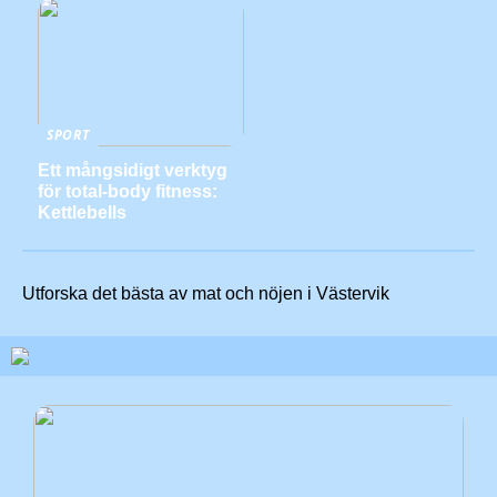
SPORT
Ett mångsidigt verktyg
för total-body fitness:
Kettlebells
Utforska det bästa av mat och nöjen i Västervik