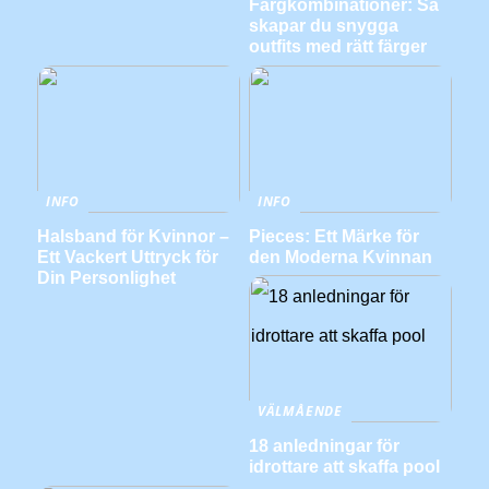
Färgkombinationer: Så
skapar du snygga
outfits med rätt färger
INFO
INFO
Halsband för Kvinnor –
Pieces: Ett Märke för
Ett Vackert Uttryck för
den Moderna Kvinnan
Din Personlighet
VÄLMÅENDE
18 anledningar för
idrottare att skaffa pool