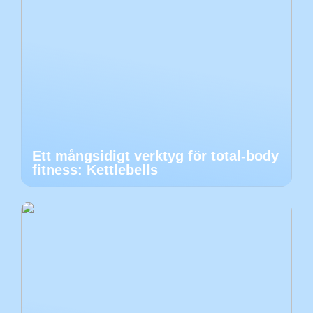
Ett mångsidigt verktyg för total-body
fitness: Kettlebells