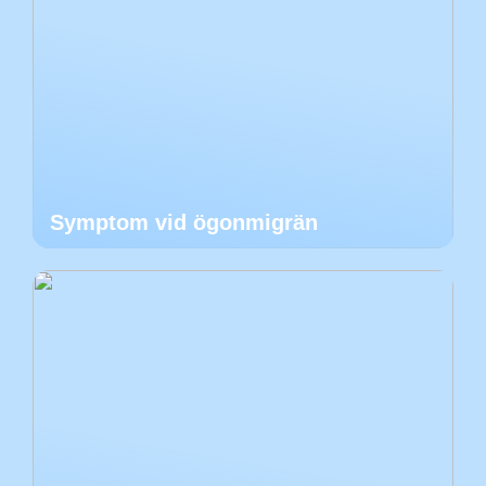
Symptom vid ögonmigrän