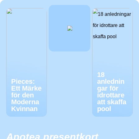
18
Pieces:
anlednin
Ett Märke
gar för
för den
idrottare
Moderna
att skaffa
Kvinnan
pool
Apotea presentkort