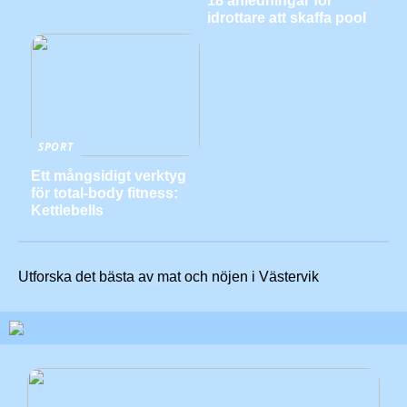
18 anledningar för
idrottare att skaffa pool
SPORT
Ett mångsidigt verktyg
för total-body fitness:
Kettlebells
Utforska det bästa av mat och nöjen i Västervik